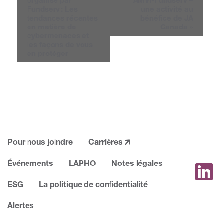
Fundserv : Les
une activité au
tendances récentes
bénéfice de JA
en matière de
Canada
»
cybermenaces et
les façons de vous
en protéger
Pour nous joindre
Carrières
Événements
LAPHO
Notes légales
ESG
La politique de confidentialité
Alertes