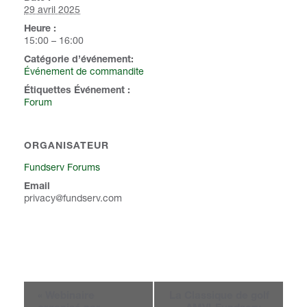
29 avril 2025
Heure :
15:00 – 16:00
catégorie d’événement:
Événement de commandite
Étiquettes Événement :
Forum
ORGANISATEUR
Fundserv Forums
Email
privacy@fundserv.com
Navigation
Événement
«
Webinaire
La Classique de golf
organisé par
AMVI-Fundserv –