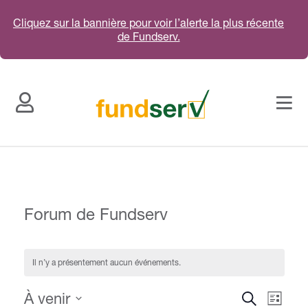
Cliquez sur la bannière pour voir l’alerte la plus récente
de Fundserv.
Forum de Fundserv
Événeme
Il n’y a présentement aucun événements.
Évén
Search 
View
Views
À venir
Recherche
Navig
List