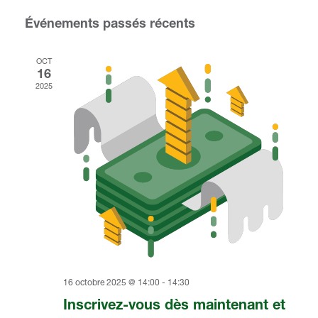
C
Navigati
Événements passés récents
h
o
i
OCT
s
16
i
2025
r
l
a
d
a
t
e
.
16 octobre 2025 @ 14:00
-
14:30
Inscrivez-vous dès maintenant et