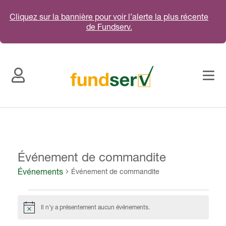
Cliquez sur la bannière pour voir l’alerte la plus récente
de Fundserv.
Événement de commandite
Événements
Événement de commandite
Événeme
Il n’y a présentement aucun événements.
N
Évén
Search 
o